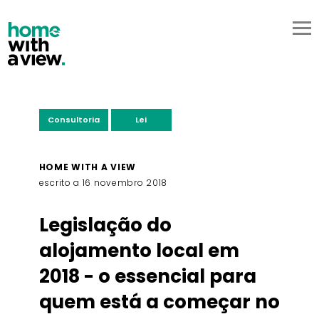
PT
EN
sobre nós
serviços
pricing
contactos
começar já
Consultoria
Lei
HOME WITH A VIEW
escrito a 16 novembro 2018
Legislação do
alojamento local em
2018 - o essencial para
quem está a começar no