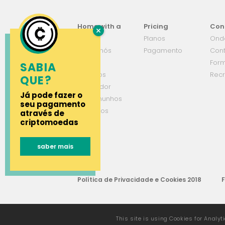
Home with a
Pricing
Con
view
Planos
Ond
Sobre nós
Pagamento
Con
Grupo
Form
SABIA
Serviços
Rec
QUE?
Simulador
Já pode fazer o
Testemunhos
seu pagamento
Parceiros
através de
criptomoedas
saber mais
Política de Privacidade e Cookies 2018
This site is using Cookies for Analyt