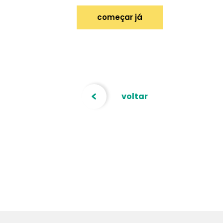
começar já
voltar