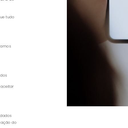
que tudo
eramos
ados
aceitar
r dados
icação do