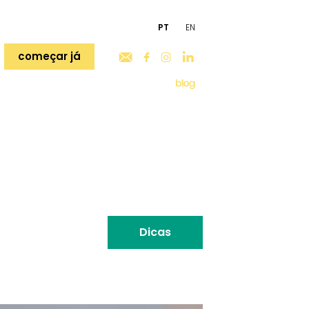
PT
EN
começar já
Dicas