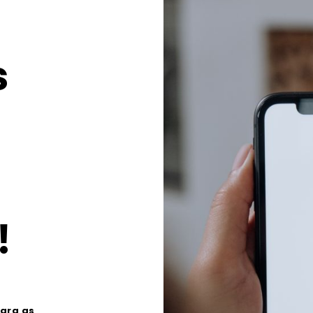
s
!
ara as