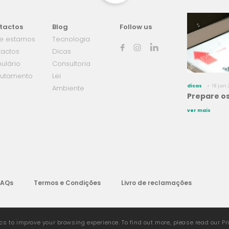
tactos
Blog
Follow us
e estamos
Tecnologia
tactos
Dicas
ulário
Consultoria
rutamento
Lei
dicas
18 jan 
Ambiente
Prepare os
ver mais
FAQs
Termos e Condições
Livro de reclamações
ics to improve your browsing experience. To find out more, please read our Pri