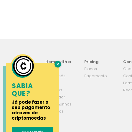
Home with a
Pricing
Con
view
Planos
Ond
Sobre nós
Pagamento
Con
Grupo
Form
SABIA
Serviços
Rec
QUE?
Simulador
Já pode fazer o
Testemunhos
seu pagamento
Parceiros
através de
criptomoedas