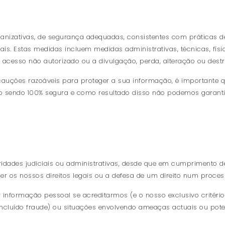
nizativas, de segurança adequadas, consistentes com práticas de
is. Estas medidas incluem medidas administrativas, técnicas, físi
 o acesso não autorizado ou a divulgação, perda, alteração ou des
uções razoáveis para proteger a sua informação, é importante q
o sendo 100% segura e como resultado disso não podemos garant
ridades judiciais ou administrativas, desde que em cumprimento d
 os nossos direitos legais ou a defesa de um direito num process
informação pessoal se acreditarmos (e o nosso exclusivo critério)
s (incluído fraude) ou situações envolvendo ameaças actuais ou po