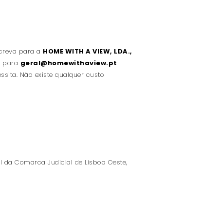
screva para a
HOME WITH A VIEW, LDA.,
l para
geral@homewithaview.pt
sita. Não existe qualquer custo
l da Comarca Judicial de Lisboa Oeste,