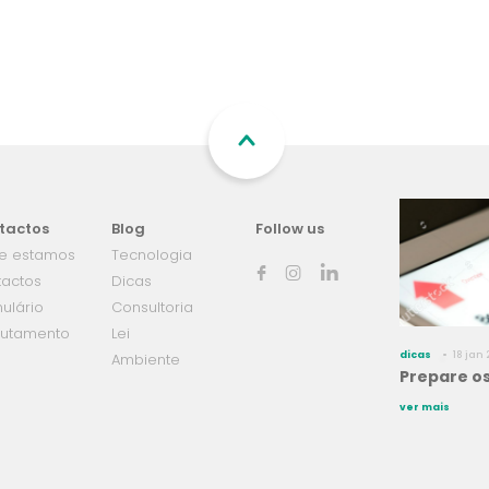
tactos
Blog
Follow us
e estamos
Tecnologia
tactos
Dicas
ulário
Consultoria
rutamento
Lei
dicas
18 jan 
Ambiente
Prepare os
ver mais