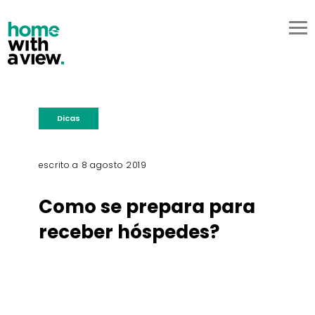
PT
EN
sobre nós
serviços
pricing
contactos
começar já
Dicas
escrito a 8 agosto 2019
Como se prepara para
receber hóspedes?