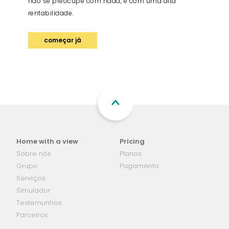
não se preocupe com nada, e com uma alta
rentabilidade.
começar já
Home with a view
Pricing
Sobre nós
Planos
Grupo
Pagamento
Serviços
Simulador
Testemunhos
Parceiros