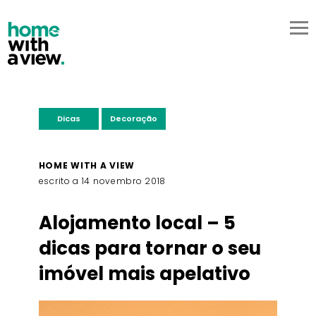
PT
EN
sobre nós
serviços
pricing
contactos
começar já
Dicas
Decoração
HOME WITH A VIEW
escrito a 14 novembro 2018
Alojamento local – 5
dicas para tornar o seu
imóvel mais apelativo